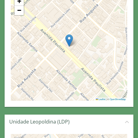
+
−
Leaflet
|
©
OpenStreetMap
Unidade Leopoldina (LDP)