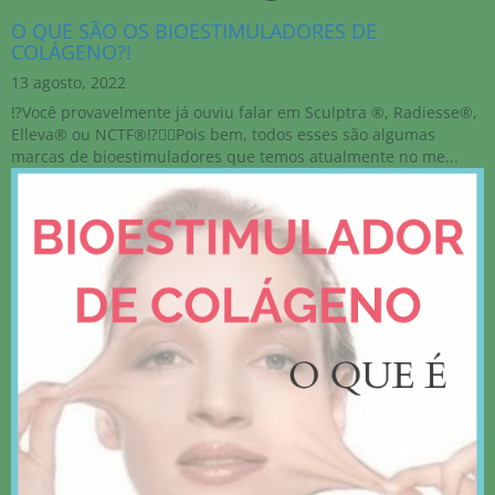
O QUE SÃO OS BIOESTIMULADORES DE
COLÁGENO?!
13 agosto, 2022
⁉️Você‎ provavelmente‎ já‎ ouviu‎ falar‎ em‎ Sculptra‎ ®️,‎ Radiesse®️,‎
Elleva®️‎ ou‎ NCTF®️⁉️⁣👉🏻Pois‎ bem,‎ todos‎ esses‎ são‎ algumas‎
marcas‎ de‎ bioestimuladores‎ que‎ temos‎ atualmente‎ no‎ me...