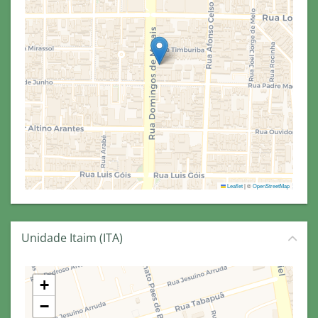
Leaflet
|
©
OpenStreetMap
Unidade Itaim (ITA)
+
−