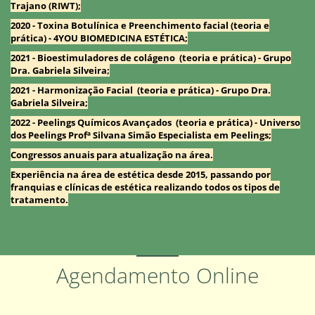
Trajano (RIWT);
2020 - Toxina Botulínica e Preenchimento facial (teoria e
prática) - 4YOU BIOMEDICINA ESTÉTICA;
2021 - Bioestimuladores de colágeno (teoria e prática) - Grupo
Dra. Gabriela Silveira;
2021 - Harmonização Facial (teoria e prática) - Grupo Dra.
Gabriela Silveira;
2022 - Peelings Químicos Avançados (teoria e prática) - Universo
dos Peelings Profª Silvana Simão Especialista em Peelings;
Congressos anuais para atualização na área.
Experiência na área de estética desde 2015, passando por
franquias e clínicas de estética realizando todos os tipos de
tratamento.
Agendamento Online