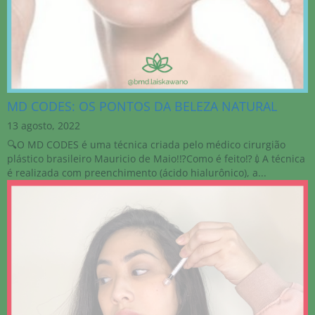
MD CODES: OS PONTOS DA BELEZA NATURAL
13 agosto, 2022
🔍O‎ MD‎ CODES‎ é‎ uma‎ técnica‎ criada‎ pelo‎ médico‎ cirurgião‎
plástico‎ brasileiro‎ Mauricio‎ de‎ Maio!⁣⁣⁉️Como‎ é‎ feito⁉️⁣💉A‎ técnica‎
é‎ realizada‎ com‎ preenchimento‎ (ácido‎ hialurônico),‎ a...