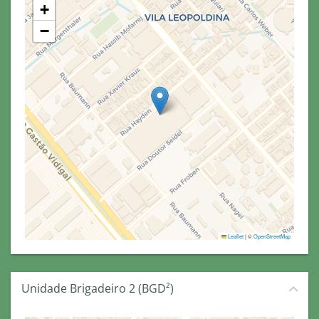
+
−
Leaflet
|
©
OpenStreetMap
Unidade Brigadeiro 2 (BGD²)