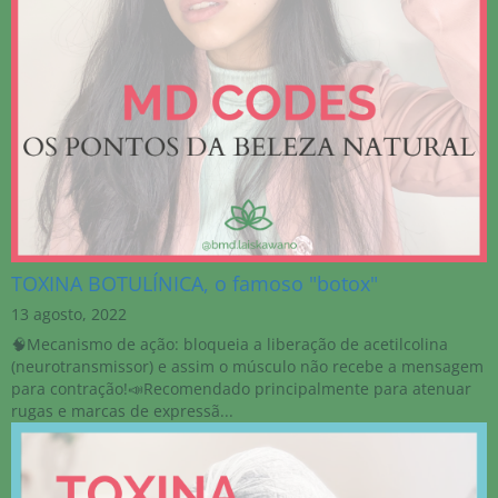
TOXINA BOTULÍNICA, o famoso "botox"
13 agosto, 2022
🧠Mecanismo de ação: bloqueia a liberação de acetilcolina
(neurotransmissor) e assim o músculo não recebe a mensagem
para contração!📣Recomendado principalmente para atenuar
rugas e marcas de expressã...