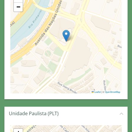
−
Leaflet
|
©
OpenStreetMap
Unidade Paulista (PLT)