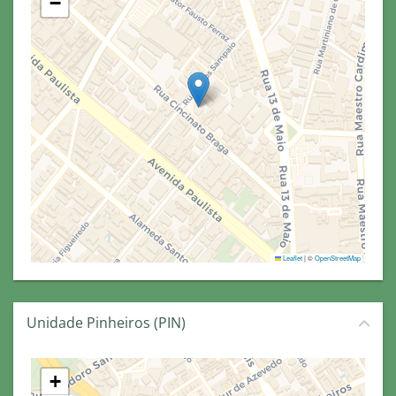
−
Leaflet
|
©
OpenStreetMap
Unidade Pinheiros (PIN)
+