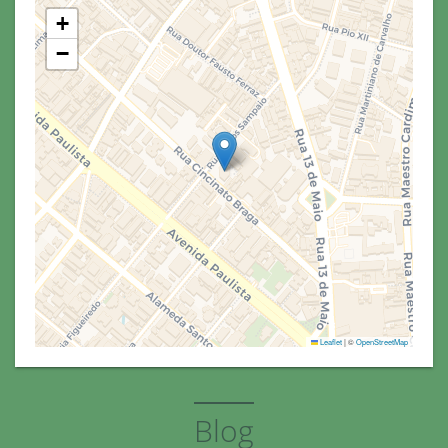
+
−
Leaflet
|
©
OpenStreetMap
Blog