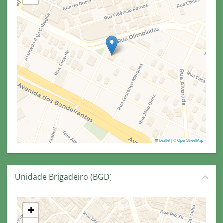
Leaflet
|
©
OpenStreetMap
Unidade Brigadeiro (BGD)
+