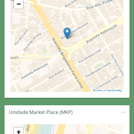
−
Leaflet
|
©
OpenStreetMap
Unidade Market Place (MKP)
+