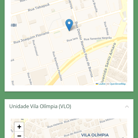
Leaflet
|
©
OpenStreetMap
Unidade Vila Olímpia (VLO)
+
−